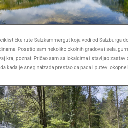
ciklističke rute Salzkammergut koja vodi od Salzburga d
inama. Posetio sam nekoliko okolnih gradova i sela, gu
ovaj kraj poznat. Pričao sam sa lokalcima i stavljao zasta
da kada je sneg naizada prestao da pada i putevi okopneli