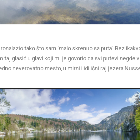
pronalazio tako što sam ‘malo skrenuo sa puta’. Bez ikakv
m taj glasić u glavi koji mi je govorio da svi putevi negde v
dno neverovatno mesto, u mirni i idilični raj jezera Nus