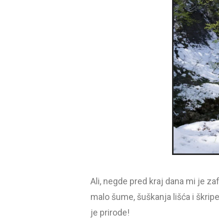
Ali, negde pred kraj dana mi je zaf
malo šume, šuškanja lišća i škrip
je prirode!