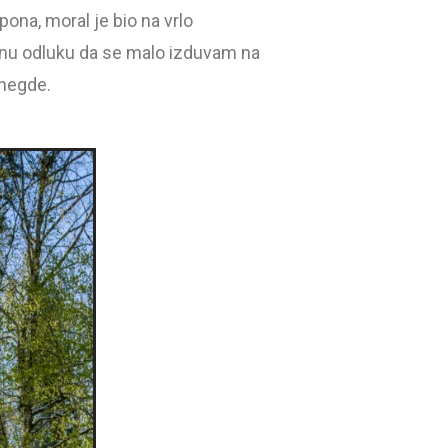
na, moral je bio na vrlo
ivnu odluku da se malo izduvam na
 negde.