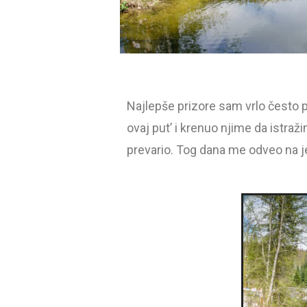
Najlepše prizore sam vrlo često 
ovaj put’ i krenuo njime da istraži
prevario. Tog dana me odveo na je