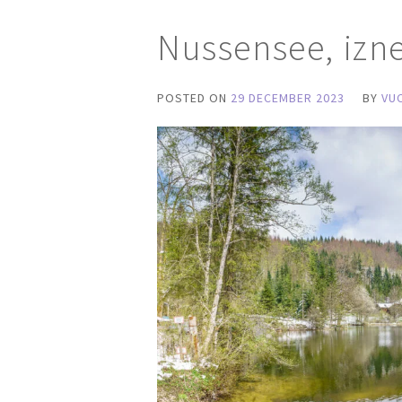
Nussensee, izn
POSTED ON
29 DECEMBER 2023
BY
VU