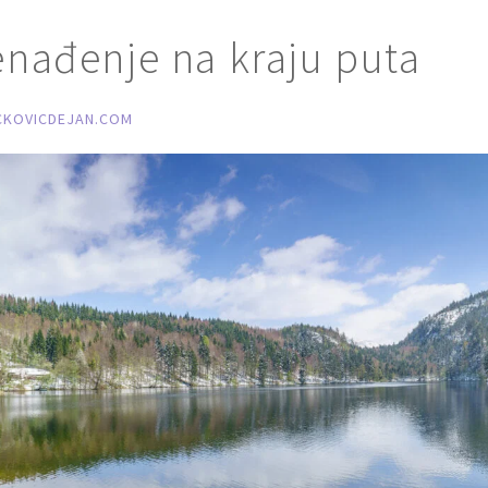
enađenje na kraju puta
CKOVICDEJAN.COM