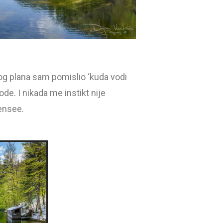
og plana sam pomislio ‘kuda vodi
ode. I nikada me instikt nije
sensee.