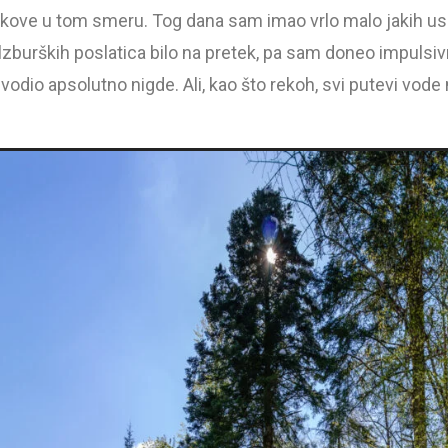
kove u tom smeru. Tog dana sam imao vrlo malo jakih uspo
lzburških poslatica bilo na pretek, pa sam doneo impuls
dio apsolutno nigde. Ali, kao što rekoh, svi putevi vode