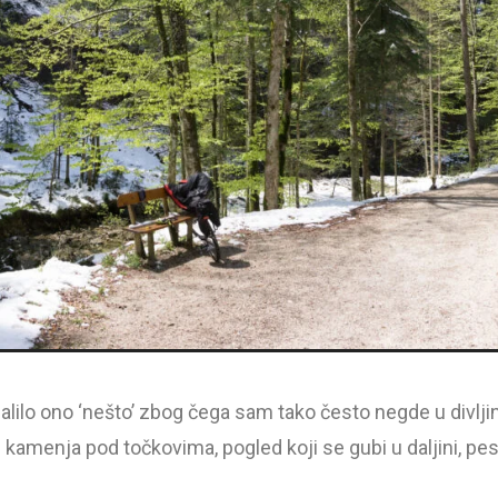
alilo ono ‘nešto’ zbog čega sam tako često negde u divljini
e kamenja pod točkovima, pogled koji se gubi u daljini, pe