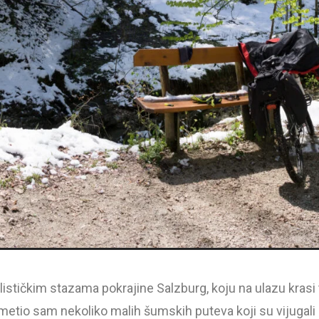
stičkim stazama pokrajine Salzburg, koju na ulazu krasi 
metio sam nekoliko malih šumskih puteva koji su vijugali