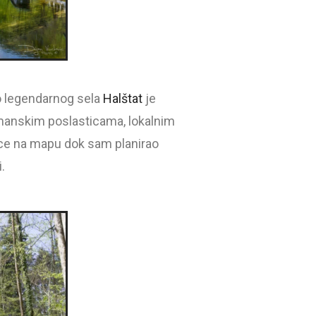
o legendarnog sela
Halštat
je
rmanskim poslasticama, lokalnim
vice na mapu dok sam planirao
.