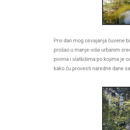
Prvi dan mog osvajanja čuvene bi
prošao u manje-više urbanim sred
pivima i slatkišima po kojima je 
kako ću provesti naredne dane sa