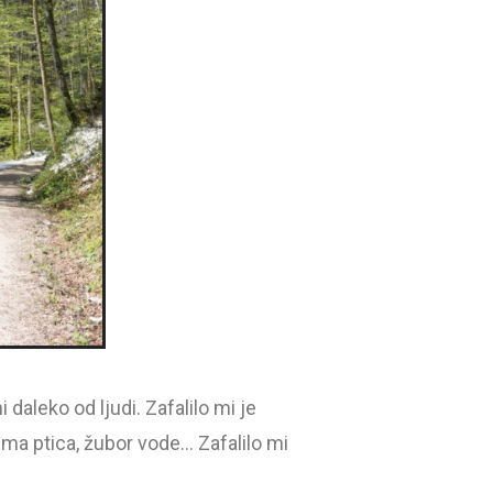
 daleko od ljudi. Zafalilo mi je
sma ptica, žubor vode… Zafalilo mi