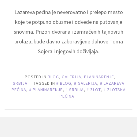
Lazareva pećina je neverovatno i prelepo mesto
koje te potpuno obuzme i odvede na putovanje
snovima. Prizori dvorana i zamračenih tajnovitih
prolaza, bude davno zaboravljene duhove Toma
Sojera i njegovih doživljaja.
POSTED IN
BLOG
,
GALERIJA
,
PLANINARENJE
,
SRBIJA
TAGGED IN
BLOG
,
GALERIJA
,
LAZAREVA
PEĆINA
,
PLANINARENJE
,
SRBIJA
,
ZLOT
,
ZLOTSKA
PEĆINA