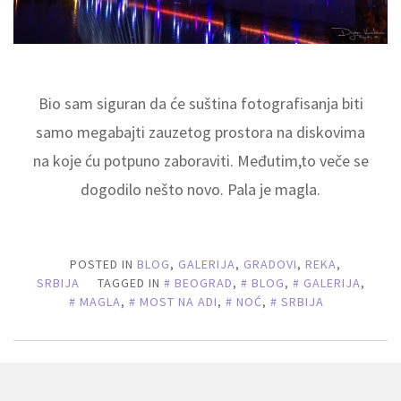
Bio sam siguran da će suština fotografisanja biti
samo megabajti zauzetog prostora na diskovima
na koje ću potpuno zaboraviti. Međutim,to veče se
dogodilo nešto novo. Pala je magla.
POSTED IN
BLOG
,
GALERIJA
,
GRADOVI
,
REKA
,
SRBIJA
TAGGED IN
BEOGRAD
,
BLOG
,
GALERIJA
,
MAGLA
,
MOST NA ADI
,
NOĆ
,
SRBIJA