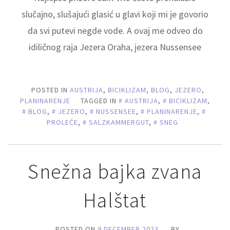
slučajno, slušajući glasić u glavi koji mi je govorio
da svi putevi negde vode. A ovaj me odveo do
idiličnog raja Jezera Oraha, jezera Nussensee
POSTED IN
AUSTRIJA
,
BICIKLIZAM
,
BLOG
,
JEZERO
,
PLANINARENJE
TAGGED IN
AUSTRIJA
,
BICIKLIZAM
,
BLOG
,
JEZERO
,
NUSSENSEE
,
PLANINARENJE
,
PROLEĆE
,
SALZKAMMERGUT
,
SNEG
Snežna bajka zvana
Halštat
POSTED ON
9 DECEMBER 2023
BY