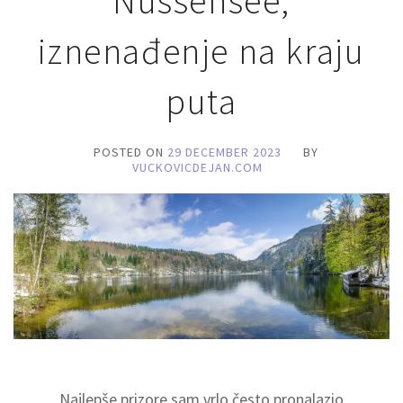
Nussensee,
iznenađenje na kraju
puta
POSTED ON
29 DECEMBER 2023
BY
VUCKOVICDEJAN.COM
Najlepše prizore sam vrlo često pronalazio