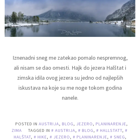
Iznenadni sneg me zatekao pomalo nespremnog,
ali nisam se dao omesti. Hajk do jezera Halštat i
zimska idila ovog jezera su jedno od najlepših
iskustava na koje su me noge tokom godina
nanele.
POSTED IN
AUSTRIJA
,
BLOG
,
JEZERO
,
PLANINARENJE
,
ZIMA
TAGGED IN
AUSTRIJA
,
BLOG
,
HALLSTATT
,
HALŠTAT
,
HIKE
,
JEZERO
,
PLANINARENJE
,
SNEG
,