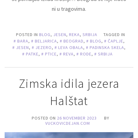
ni u tragovima.
POSTED IN
BLOG
,
JESEN
,
REKA
,
SRBIJA
TAGGED IN
BARA
,
BELJARICA
,
BEOGRAD
,
BLOG
,
ČAPLJE
,
JESEN
,
JEZERO
,
LEVA OBALA
,
PADINSKA SKELA
,
PATKE
,
PTICE
,
REVA
,
RODE
,
SRBIJA
Zimska idila jezera
Halštat
POSTED ON
26 NOVEMBER 2023
BY
VUCKOVICDEJAN.COM