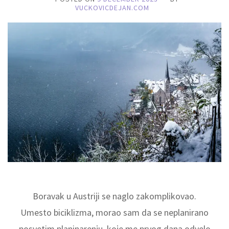
VUCKOVICDEJAN.COM
Boravak u Austriji se naglo zakomplikovao.
Umesto biciklizma, morao sam da se neplanirano
posvetim planinarenju, koje me prvog dana odvelo