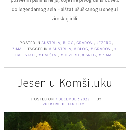
do legendarnog sela Halštat ušuškanog u snegu i
zimskoj idili.
POSTED IN
AUSTRIJA
,
BLOG
,
GRADOVI
,
JEZERO
,
ZIMA
TAGGED IN
AUSTRIJA
,
BLOG
,
GRADOVI
,
HALLSTATT
,
HALŠTAT
,
JEZERO
,
SNEG
,
ZIMA
Jesen u Komšiluku
POSTED ON
7 DECEMBER 2023
BY
VUCKOVICDEJAN.COM