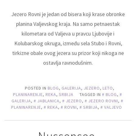
Jezero Rovni je jedan od bisera koji krase obronke
planina Valjevskog kraja. Na samo petnaestak
kilometara od Valjeva u pravcu Ljubovije i
Kolubarskog okruga, između sela Stubo i Rovni,
tirkizne obale ovog jezera su prizor koji nikoga ne
ostavlja ravnodušnim.
POSTED IN
BLOG
,
GALERIJA
,
JEZERO
,
LETO
,
PLANINARENJE
,
REKA
,
SRBIJA
TAGGED IN
BLOG
,
GALERIJA
,
JABLANICA
,
JEZERO
,
JEZERO ROVNI
,
PLANINARENJE
,
REKA
,
ROVNI
,
SRBIJA
,
VALJEVO