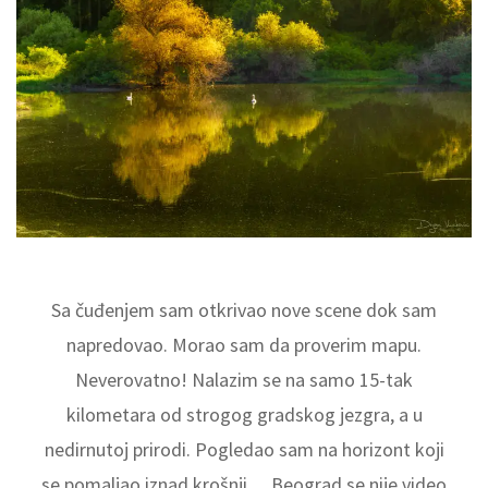
Sa čuđenjem sam otkrivao nove scene dok sam
napredovao. Morao sam da proverim mapu.
Neverovatno! Nalazim se na samo 15-tak
kilometara od strogog gradskog jezgra, a u
nedirnutoj prirodi. Pogledao sam na horizont koji
se pomaljao iznad krošnji… Beograd se nije video