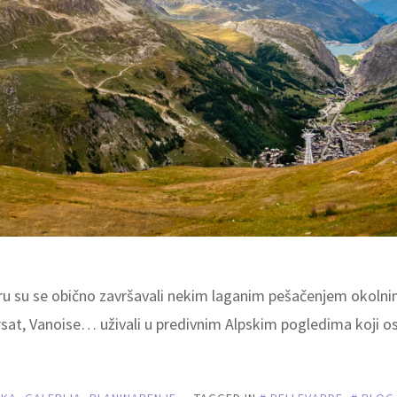
eru su se obično završavali nekim laganim pešačenjem okoln
orsat, Vanoise… uživali u predivnim Alpskim pogledima koji o