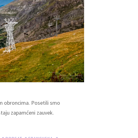
im obroncima. Posetili smo
staju zapamćeni zauvek.