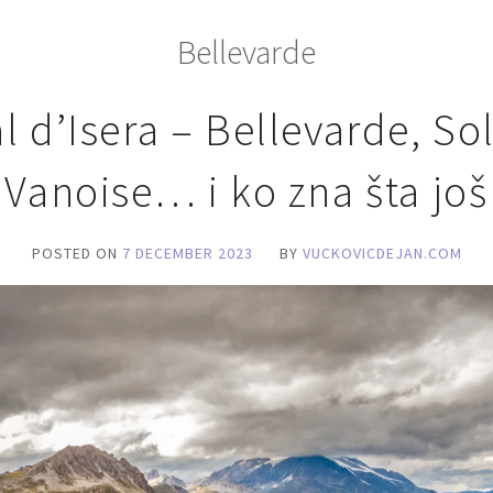
Bellevarde
 d’Isera – Bellevarde, Sol
Vanoise… i ko zna šta još
POSTED ON
7 DECEMBER 2023
BY
VUCKOVICDEJAN.COM