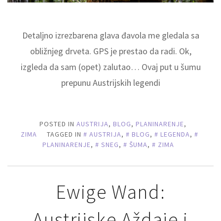
Detaljno izrezbarena glava đavola me gledala sa
obližnjeg drveta. GPS je prestao da radi. Ok,
izgleda da sam (opet) zalutao… Ovaj put u šumu
prepunu Austrijskih legendi
POSTED IN
AUSTRIJA
,
BLOG
,
PLANINARENJE
,
ZIMA
TAGGED IN
AUSTRIJA
,
BLOG
,
LEGENDA
,
PLANINARENJE
,
SNEG
,
ŠUMA
,
ZIMA
Ewige Wand:
Austrijske Aždaje i