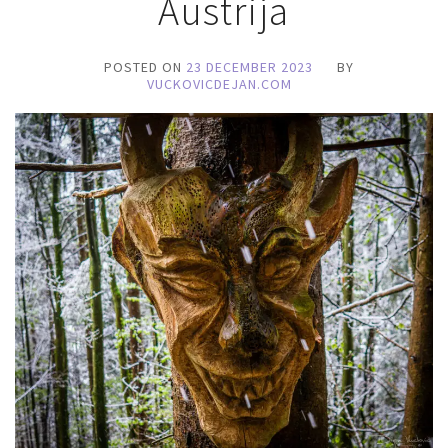
Austrija
POSTED ON
23 DECEMBER 2023
BY
VUCKOVICDEJAN.COM