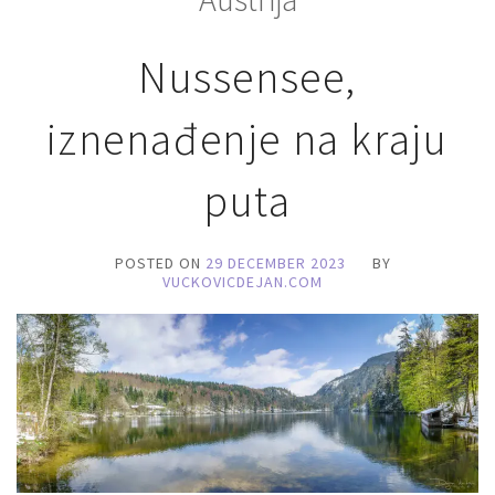
Nussensee,
iznenađenje na kraju
puta
POSTED ON
29 DECEMBER 2023
BY
VUCKOVICDEJAN.COM