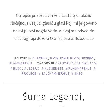
Najlepše prizore sam vrlo često pronalazio
slučajno, slušajući glasić u glavi koji mi je govorio
da svi putevi negde vode. A ovaj me odveo do
idiličnog raja Jezera Oraha, jezera Nussensee
POSTED IN
AUSTRIJA
,
BICIKLIZAM
,
BLOG
,
JEZERO
,
PLANINARENJE
TAGGED IN
AUSTRIJA
,
BICIKLIZAM
,
BLOG
,
JEZERO
,
NUSSENSEE
,
PLANINARENJE
,
PROLEĆE
,
SALZKAMMERGUT
,
SNEG
Šuma Legendi,