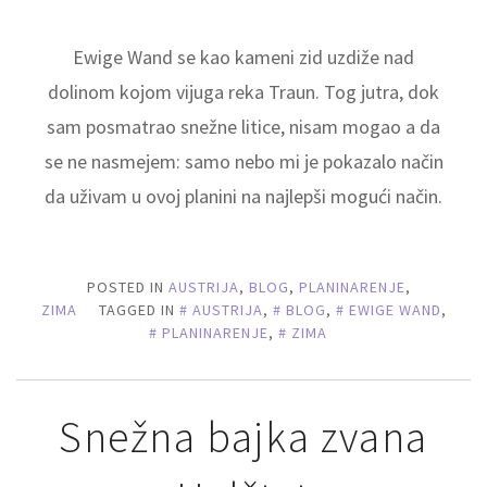
Ewige Wand se kao kameni zid uzdiže nad
dolinom kojom vijuga reka Traun. Tog jutra, dok
sam posmatrao snežne litice, nisam mogao a da
se ne nasmejem: samo nebo mi je pokazalo način
da uživam u ovoj planini na najlepši mogući način.
POSTED IN
AUSTRIJA
,
BLOG
,
PLANINARENJE
,
ZIMA
TAGGED IN
AUSTRIJA
,
BLOG
,
EWIGE WAND
,
PLANINARENJE
,
ZIMA
Snežna bajka zvana