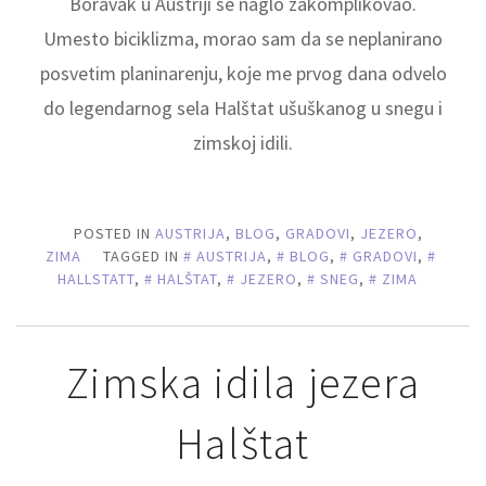
Boravak u Austriji se naglo zakomplikovao.
Umesto biciklizma, morao sam da se neplanirano
posvetim planinarenju, koje me prvog dana odvelo
do legendarnog sela Halštat ušuškanog u snegu i
zimskoj idili.
POSTED IN
AUSTRIJA
,
BLOG
,
GRADOVI
,
JEZERO
,
ZIMA
TAGGED IN
AUSTRIJA
,
BLOG
,
GRADOVI
,
HALLSTATT
,
HALŠTAT
,
JEZERO
,
SNEG
,
ZIMA
Zimska idila jezera
Halštat