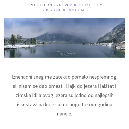
POSTED ON
26 NOVEMBER 2023
BY
VUCKOVICDEJAN.COM
Iznenadni sneg me zatekao pomalo nespremnog,
ali nisam se dao omesti. Hajk do jezera Halštat i
zimska idila ovog jezera su jedno od najlepših
iskustava na koje su me noge tokom godina
nanele.