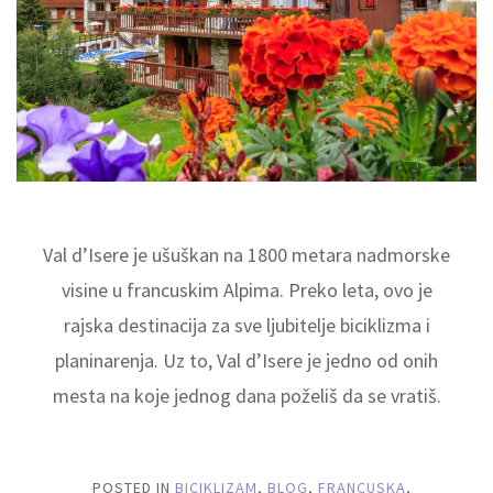
Val d’Isere je ušuškan na 1800 metara nadmorske
visine u francuskim Alpima. Preko leta, ovo je
rajska destinacija za sve ljubitelje biciklizma i
planinarenja. Uz to, Val d’Isere je jedno od onih
mesta na koje jednog dana poželiš da se vratiš.
POSTED IN
BICIKLIZAM
,
BLOG
,
FRANCUSKA
,