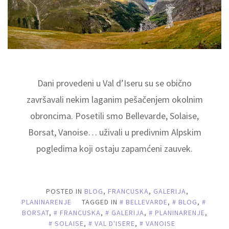
Dani provedeni u Val d’Iseru su se obično
završavali nekim laganim pešačenjem okolnim
obroncima. Posetili smo Bellevarde, Solaise,
Borsat, Vanoise… uživali u predivnim Alpskim
pogledima koji ostaju zapamćeni zauvek.
POSTED IN
BLOG
,
FRANCUSKA
,
GALERIJA
,
PLANINARENJE
TAGGED IN
BELLEVARDE
,
BLOG
,
BORSAT
,
FRANCUSKA
,
GALERIJA
,
PLANINARENJE
,
SOLAISE
,
VAL D'ISERE
,
VANOISE