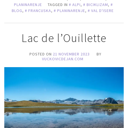
PLANINARENJE
TAGGED IN
ALPI
,
BICIKLIZAM
,
BLOG
,
FRANCUSKA
,
PLANINARENJE
,
VAL D'ISERE
Lac de l’Ouillette
POSTED ON
21 NOVEMBER 2023
BY
VUCKOVICDEJAN.COM