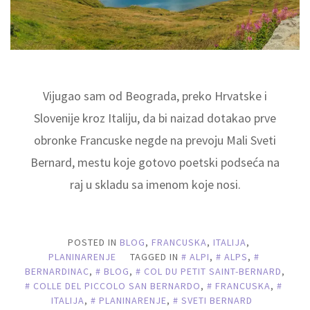
Vijugao sam od Beograda, preko Hrvatske i
Slovenije kroz Italiju, da bi naizad dotakao prve
obronke Francuske negde na prevoju Mali Sveti
Bernard, mestu koje gotovo poetski podseća na
raj u skladu sa imenom koje nosi.
POSTED IN
BLOG
,
FRANCUSKA
,
ITALIJA
,
PLANINARENJE
TAGGED IN
ALPI
,
ALPS
,
BERNARDINAC
,
BLOG
,
COL DU PETIT SAINT-BERNARD
,
COLLE DEL PICCOLO SAN BERNARDO
,
FRANCUSKA
,
ITALIJA
,
PLANINARENJE
,
SVETI BERNARD